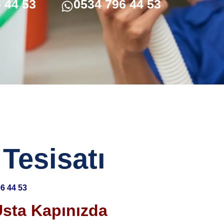
 44 53
0534 796 44 53
 Tesisatı
6 44 53
Usta Kapınızda