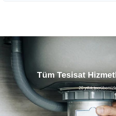
Tüm Tesisat Hizmetl
20 yıllık tecrübemiz