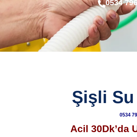
0534 796
Şişli Su
0534 79
Acil 30Dk’da 