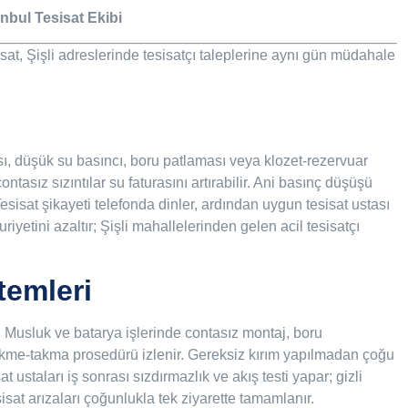
nbul Tesisat Ekibi
isat, Şişli adreslerinde tesisatçı taleplerine aynı gün müdahale
sı, düşük su basıncı, boru patlaması veya klozet-rezervuar
ontasız sızıntılar su faturasını artırabilir. Ani basınç düşüşü
Tesisat şikayeti telefonda dinler, ardından uygun tesisat ustası
etini azaltır; Şişli mahallelerinden gelen acil tesisatçı
temleri
r. Musluk ve batarya işlerinde contasız montaj, boru
sökme-takma prosedürü izlenir. Gereksiz kırım yapılmadan çoğu
t ustaları iş sonrası sızdırmazlık ve akış testi yapar; gizli
sisat arızaları çoğunlukla tek ziyarette tamamlanır.