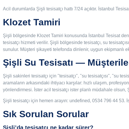
Acil durumlarda Şişli tesisatçı hattı 7/24 açıktır. İstanbul Tesis
Klozet Tamiri
Şişli bölgesinde Klozet Tamiri konusunda İstanbul Tesisat deney
tesisatçı hizmeti verilir. Şişli bölgesinde tesisatçı, su tesisatçı
sunulur. Müşteri şikayeti telefonda dinlenir, uygun ekipmanlı eki
Şişli Su Tesisatı — Müşteril
Şişli sakinleri tesisatçı için "tesisatçı", "su tesisatçısı", "su tes
aramaların arkasındaki ihtiyacı karşılar: hızlı ulaşım, profesyone
yönlendirmesi. İster acil tesisatçı ister planlı müdahale olsun, 
Şişli tesisatçı için hemen arayın: undefined, 0534 796 44 53. İ
Sık Sorulan Sorular
Şişli’da tesisatçı ne kadar sürer?