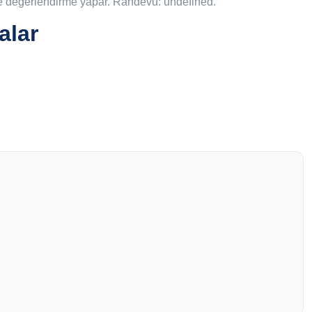
nde değerlendirme yapar. Randevu: undefined.
alar