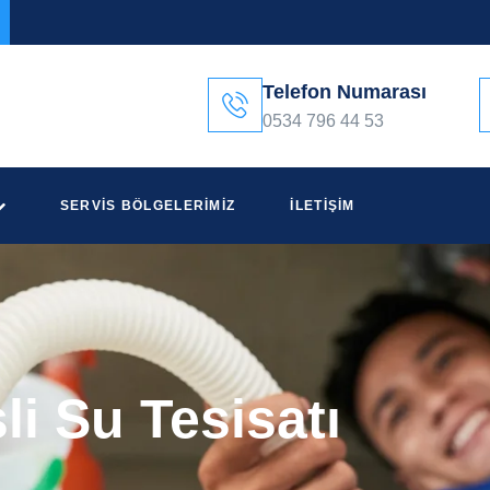
Telefon Numarası
0534 796 44 53
SERVIS BÖLGELERIMIZ
İLETIŞIM
li Su Tesisatı