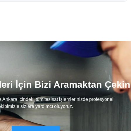
eri İçin Bizi Aramaktan Çeki
le Ankara içindeki tüm tesisat işlemlerinizde profesyonel
ekibimizle sizlere yardımcı oluyoruz.