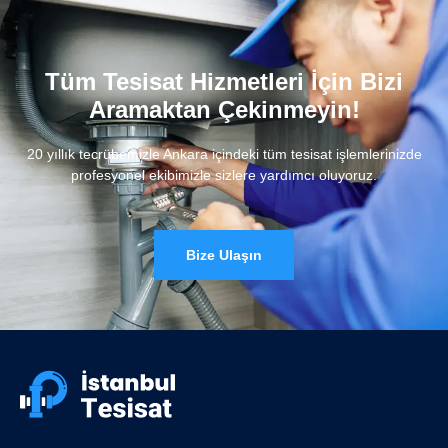
Tüm Tesisat Hizmetleri İçin Bizi
Aramaktan Çekinmeyin!
20 yıllık tecrübemizle Ankara içindeki tüm tesisat işlemlerinizde
profesyonel ekibimizle sizlere yardımcı oluyoruz.
Bize Ulaşın