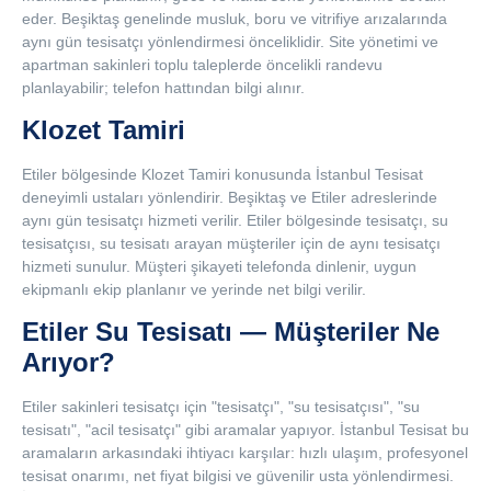
eder. Beşiktaş genelinde musluk, boru ve vitrifiye arızalarında
aynı gün tesisatçı yönlendirmesi önceliklidir. Site yönetimi ve
apartman sakinleri toplu taleplerde öncelikli randevu
planlayabilir; telefon hattından bilgi alınır.
Klozet Tamiri
Etiler bölgesinde Klozet Tamiri konusunda İstanbul Tesisat
deneyimli ustaları yönlendirir. Beşiktaş ve Etiler adreslerinde
aynı gün tesisatçı hizmeti verilir. Etiler bölgesinde tesisatçı, su
tesisatçısı, su tesisatı arayan müşteriler için de aynı tesisatçı
hizmeti sunulur. Müşteri şikayeti telefonda dinlenir, uygun
ekipmanlı ekip planlanır ve yerinde net bilgi verilir.
Etiler Su Tesisatı — Müşteriler Ne
Arıyor?
Etiler sakinleri tesisatçı için "tesisatçı", "su tesisatçısı", "su
tesisatı", "acil tesisatçı" gibi aramalar yapıyor. İstanbul Tesisat bu
aramaların arkasındaki ihtiyacı karşılar: hızlı ulaşım, profesyonel
tesisat onarımı, net fiyat bilgisi ve güvenilir usta yönlendirmesi.