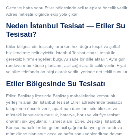
Gece ve hafta sonu Etiler bölgesinde acil taleplere öncelik verilir.
Adres netleştirildiğinde ekip yola çıkar.
Neden İstanbul Tesisat — Etiler Su
Tesisatı?
Etiler bölgesinde tesisatçı ararken hız, doğru tespit ve şeffaf
bilgilendirme belirleyicidir. İstanbul Tesisat cihazlı tespit ile
gereksiz kırımı engeller; bulguyu sade bir dille aktarır. Aynı gün
randevu mümkünse planlanır; acil çağrılara öncelik verilir. Fiyat
ve süre telefonda ön bilgi olarak verilir; yerinde net teklif sunulur.
Etiler Bölgesinde Su Tesisatı
Etiler, Beşiktaş ilçesinde Beşiktaş mahallelerine komşu bir
yerleşim alanıdır. İstanbul Tesisat Etiler adreslerinde tesisatçı
taleplerine öncelik verir; apartman daireleri, site blokları ve
müstakil konutlarda musluk, batarya, boru ve vitrifiye tesisat
onarımı sık uygulanır. Hizmet alanı: Etiler, Beşiktaş, İstanbul.
Komşu mahallelerden gelen acil çağrılarda aynı gün randevu
mümkünse planlanır; gece ve hafta sonu yönlendirme devam