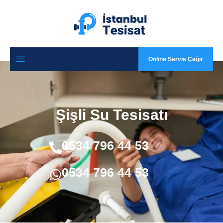
Online Servis Çağır
Şişli Su Tesisatı
0534 796 44 53
0534 796 44 53