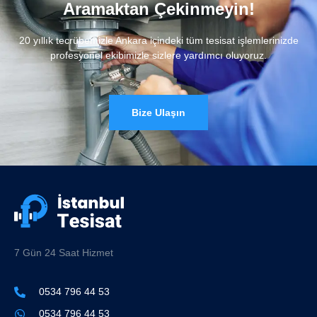
Aramaktan Çekinmeyin!
20 yıllık tecrübemizle Ankara içindeki tüm tesisat işlemlerinizde
profesyonel ekibimizle sizlere yardımcı oluyoruz.
Bize Ulaşın
7 Gün 24 Saat Hizmet
0534 796 44 53
0534 796 44 53