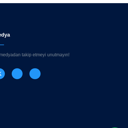
edya
 medyadan takip etmeyi unutmayın!