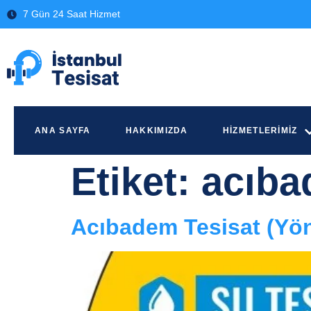
7 Gün 24 Saat Hizmet
ANA SAYFA
HAKKIMIZDA
HIZMETLERIMIZ
Etiket:
acıba
Acıbadem Tesisat (Yö