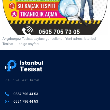
Akçaburgaz Tesisat sayfası güncellendi. Yeni adres: İstanbul
Tesisat — bölge sayfası
7 Gün 24 Saat Hizmet
0534 796 44 53
0534 796 44 53