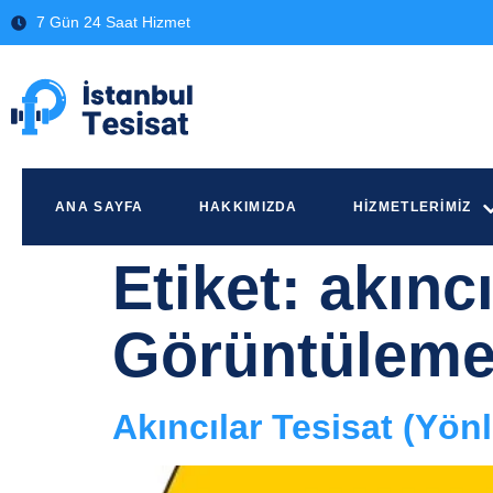
7 Gün 24 Saat Hizmet
ANA SAYFA
HAKKIMIZDA
HIZMETLERIMIZ
Etiket:
akınc
Görüntülem
Akıncılar Tesisat (Yön