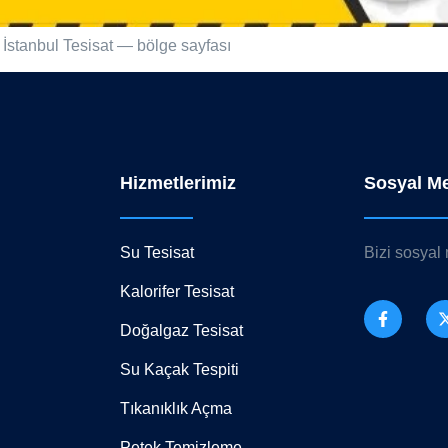
: İstanbul Tesisat — bölge sayfası
Hizmetlerimiz
Sosyal M
Su Tesisat
Bizi sosyal
Kalorifer Tesisat
Doğalgaz Tesisat
Su Kaçak Tespiti
Tıkanıklık Açma
Petek Temizleme