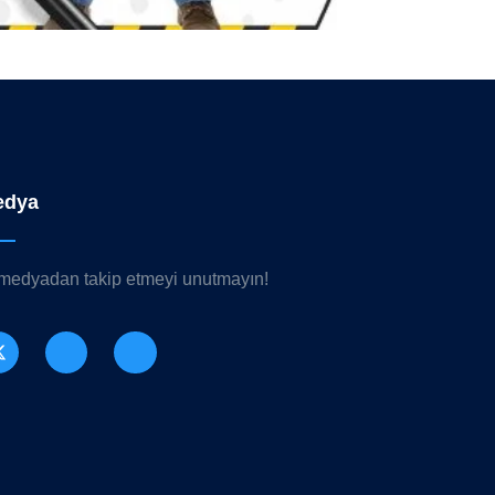
edya
 medyadan takip etmeyi unutmayın!