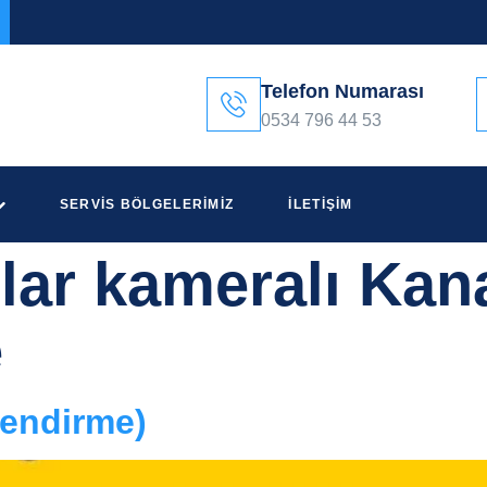
Telefon Numarası
0534 796 44 53
SERVIS BÖLGELERIMIZ
İLETIŞIM
ılar kameralı Kan
e
lendirme)