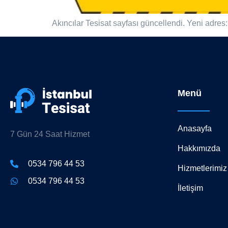
Akıncılar Tesisat sayfası güncellendi. Yeni adres
Menü
Anasayfa
7 Gün 24 Saat Hizmet
Hakkımızda
0534 796 44 53
Hizmetlerimiz
0534 796 44 53
İletişim