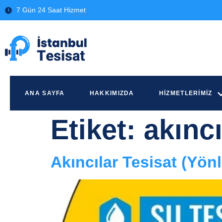
7 Gün 24 Saat Hizmet
ANA SAYFA
HAKKIMIZDA
HIZMETLERIMIZ
Etiket:
akıncı
Akıncılar Tesisat (Yön