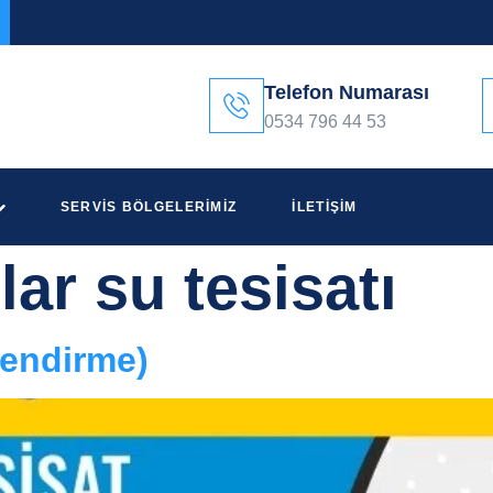
Telefon Numarası
0534 796 44 53
SERVIS BÖLGELERIMIZ
İLETIŞIM
lar su tesisatı
lendirme)