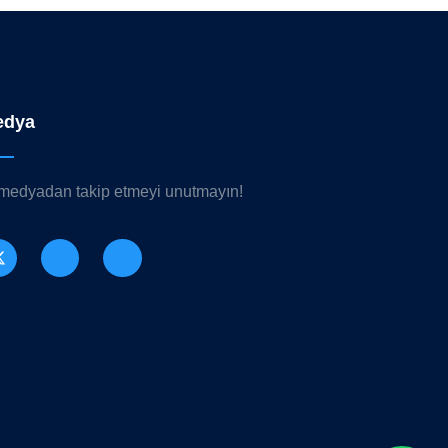
edya
 medyadan takip etmeyi unutmayın!