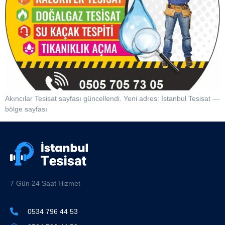
Akıncılar Tesisat sayfası güncellendi. Yeni adres: İstanbul Tesisat —
bölge sayfası
7 Gün 24 Saat Hizmet
0534 796 44 53