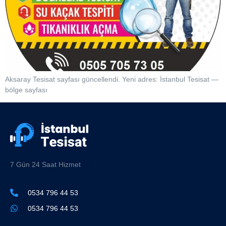
Aksaray Tesisat sayfası güncellendi. Yeni adres: İstanbul Tesisat —
bölge sayfası
7 Gün 24 Saat Hizmet
0534 796 44 53
0534 796 44 53