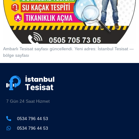
Ambarlı Tesisat sayfası güncellendi. Yeni adres: İstanbul Tesisat —
bölge sayfası
7 Gün 24 Saat Hizmet
0534 796 44 53
0534 796 44 53