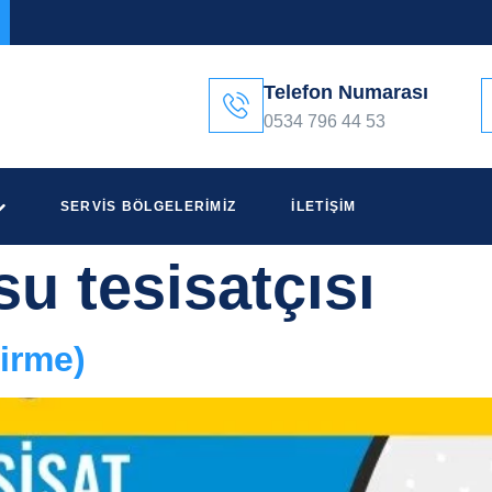
Telefon Numarası
0534 796 44 53
SERVIS BÖLGELERIMIZ
İLETIŞIM
su tesisatçısı
irme)