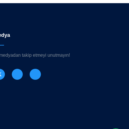
edya
 medyadan takip etmeyi unutmayın!