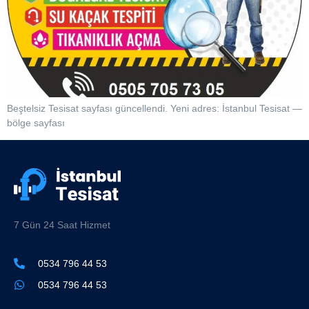
Beştelsiz Tesisat sayfası güncellendi. Yeni adres: İstanbul Tesisat —
bölge sayfası
7 Gün 24 Saat Hizmet
0534 796 44 53
0534 796 44 53