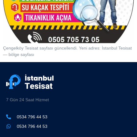
Çengelköy Tesisat sayfası güncellendi. Yeni adres: İstanbul Tesisat
— bölge sayfası
7 Gün 24 Saat Hizmet
0534 796 44 53
0534 796 44 53