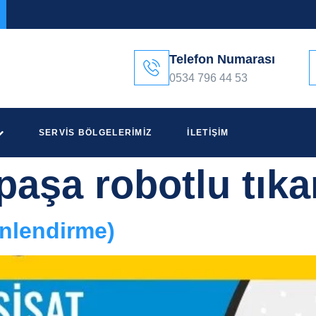
Telefon Numarası
0534 796 44 53
SERVIS BÖLGELERIMIZ
İLETIŞIM
paşa robotlu tıka
nlendirme)