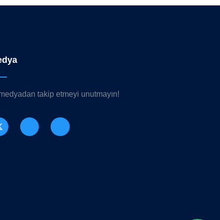
edya
 medyadan takip etmeyi unutmayın!