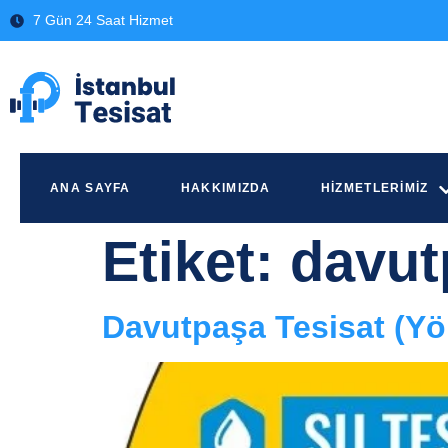
7 Gün 24 Saat Hizmet
ANA SAYFA
HAKKIMIZDA
HIZMETLERIMIZ
Etiket:
davut
Davutpaşa Tesisat (Yö