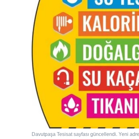
Davutpaşa Tesisat sayfası güncellendi. Yeni adre