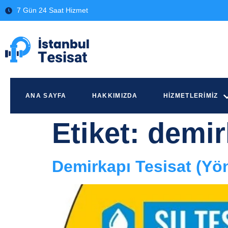
7 Gün 24 Saat Hizmet
ANA SAYFA
HAKKIMIZDA
HIZMETLERIMIZ
Etiket:
demir
Demirkapı Tesisat (Yö