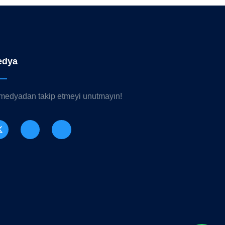
edya
 medyadan takip etmeyi unutmayın!