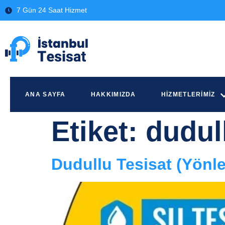
7 Gün 24 Saat Hizmet
ANA SAYFA
HAKKIMIZDA
HIZMETLERIMIZ
Etiket:
dudull
Dudullu Tesisat (Yönl