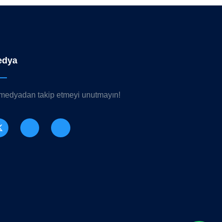
edya
 medyadan takip etmeyi unutmayın!