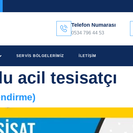
Telefon Numarası
0534 796 44 53
SERVIS BÖLGELERIMIZ
İLETIŞIM
u acil tesisatçı
endirme)