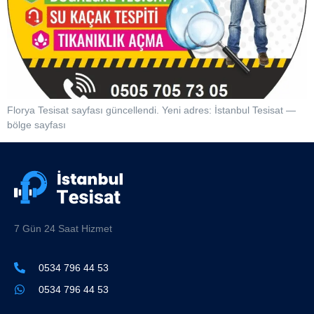
Florya Tesisat sayfası güncellendi. Yeni adres: İstanbul Tesisat —
bölge sayfası
7 Gün 24 Saat Hizmet
0534 796 44 53
0534 796 44 53