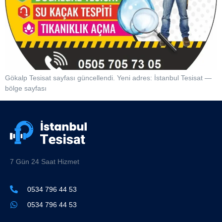
Gökalp Tesisat sayfası güncellendi. Yeni adres: İstanbul Tesisat —
bölge sayfası
7 Gün 24 Saat Hizmet
0534 796 44 53
0534 796 44 53