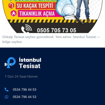
Gökalp Tesisat sayfası güncellendi. Yeni adres: İstanbul Tesisat —
bölge sayfası
7 Gün 24 Saat Hizmet
0534 796 44 53
0534 796 44 53