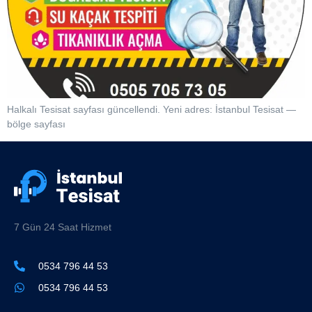
Halkalı Tesisat sayfası güncellendi. Yeni adres: İstanbul Tesisat —
bölge sayfası
7 Gün 24 Saat Hizmet
0534 796 44 53
0534 796 44 53