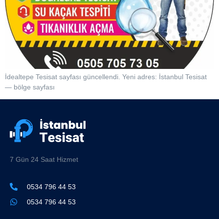
İdealtepe Tesisat sayfası güncellendi. Yeni adres: İstanbul Tesisat
— bölge sayfası
7 Gün 24 Saat Hizmet
0534 796 44 53
0534 796 44 53