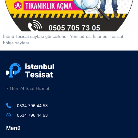
İnönü Tesisat sayfası güncellendi. Yeni adres: İstanbul Tesisat —
bölge sayfası
7 Gün 24 Saat Hizmet
0534 796 44 53
0534 796 44 53
Menü