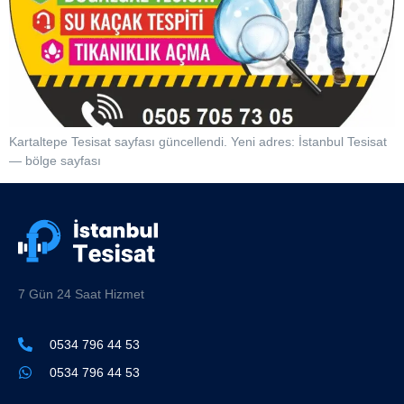
Kartaltepe Tesisat sayfası güncellendi. Yeni adres: İstanbul Tesisat
— bölge sayfası
7 Gün 24 Saat Hizmet
0534 796 44 53
0534 796 44 53