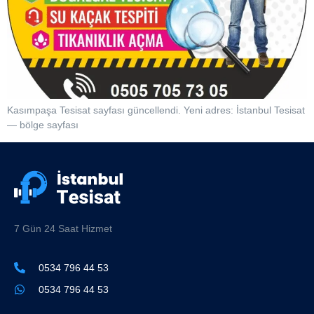
Kasımpaşa Tesisat sayfası güncellendi. Yeni adres: İstanbul Tesisat
— bölge sayfası
7 Gün 24 Saat Hizmet
0534 796 44 53
0534 796 44 53