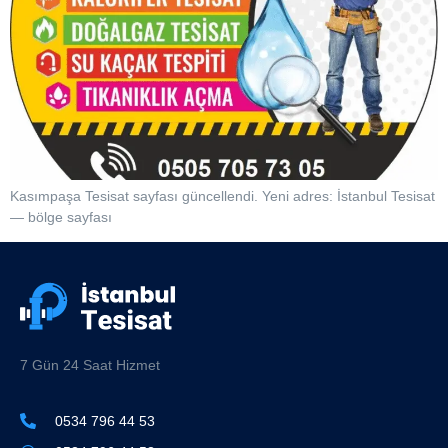
Kasımpaşa Tesisat sayfası güncellendi. Yeni adres: İstanbul Tesisat
— bölge sayfası
7 Gün 24 Saat Hizmet
0534 796 44 53