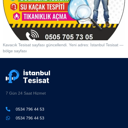
Kavacık Tesisat sayfası güncellendi. Yeni adres: İstanbul Tesisat —
bölge sayfası
7 Gün 24 Saat Hizmet
0534 796 44 53
0534 796 44 53