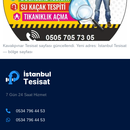
Kavakpınar Tesisat sayfası güncellendi. Yeni adres: İstanbul Tesisat
— bölge sayfası
7 Gün 24 Saat Hizmet
0534 796 44 53
0534 796 44 53