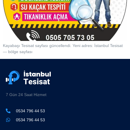
Kayabaşı Tesisat sayfası güncellendi. Yeni adres: İstanbul Tesisat
— bölge sayfası
7 Gün 24 Saat Hizmet
0534 796 44 53
0534 796 44 53