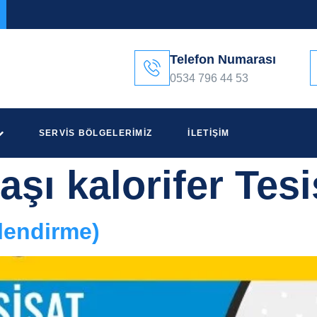
Telefon Numarası
0534 796 44 53
SERVIS BÖLGELERIMIZ
İLETIŞIM
şı kalorifer Tesi
lendirme)