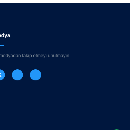
edya
 medyadan takip etmeyi unutmayın!