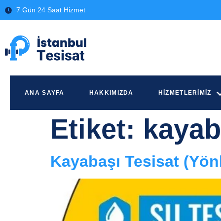
7 Gün 24 Saat Hizmet
ANA SAYFA
HAKKIMIZDA
HIZMETLERIMIZ
Etiket:
kayaba
Kayabaşı Tesisat (Yön