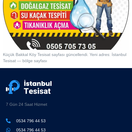
Küçük Bakkal Köy Tesisat sayfası güncellendi. Yeni adres: İstanbul
Tesisat — bölge sayfası
7 Gün 24 Saat Hizmet
0534 796 44 53
0534 796 44 53