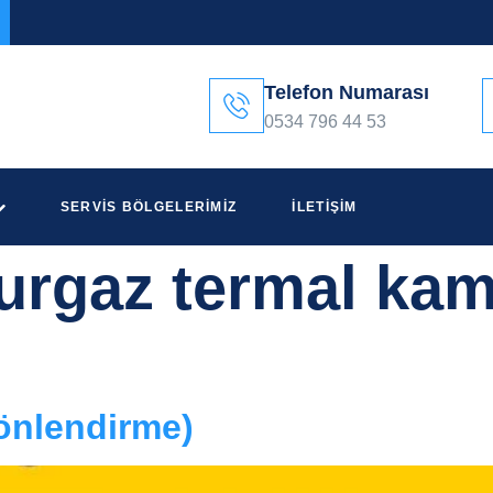
Telefon Numarası
0534 796 44 53
SERVIS BÖLGELERIMIZ
İLETIŞIM
rgaz termal kame
önlendirme)