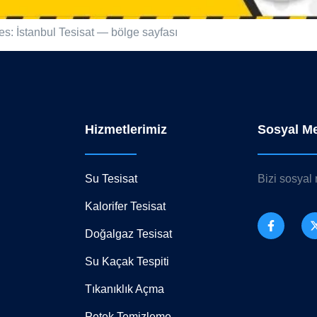
s: İstanbul Tesisat — bölge sayfası
Hizmetlerimiz
Sosyal M
Su Tesisat
Bizi sosyal
Kalorifer Tesisat
Doğalgaz Tesisat
Su Kaçak Tespiti
Tıkanıklık Açma
Petek Temizleme