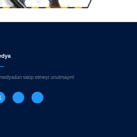
edya
 medyadan takip etmeyi unutmayın!