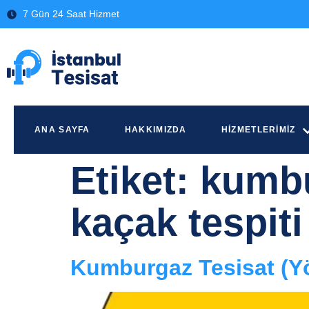
7 Gün 24 Saat Hizmet
ANA SAYFA
HAKKIMIZDA
HIZMETLERIMIZ
Etiket:
kumbu
kaçak tespiti
Kumburgaz Tesisat (Y