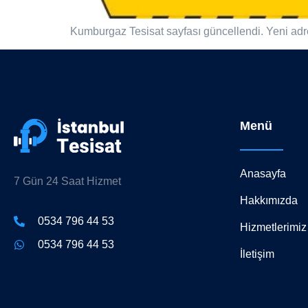
Kumburgaz Tesisat sayfası güncellendi. Yeni adre
Menü
Anasayfa
7 Gün 24 Saat Hizmet
Hakkımızda
0534 796 44 53
Hizmetlerimiz
0534 796 44 53
İletişim