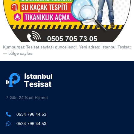
Kumburgaz Tesisat sayfası güncellendi. Yeni adres: İstanbul Tesisat
— bölge sayfası
7 Gün 24 Saat Hizmet
0534 796 44 53
0534 796 44 53