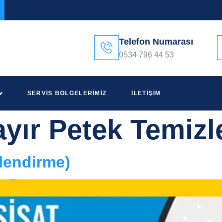
Telefon Numarası
0534 796 44 53
SERVIS BÖLGELERIMIZ
İLETIŞIM
ayır Petek Temiz
nlendirme)