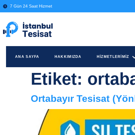
7 Gün 24 Saat Hizmet
ANA SAYFA
HAKKIMIZDA
HIZMETLERIMIZ
Etiket:
ortab
Ortabayır Tesisat (Yö