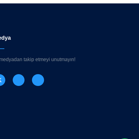
edya
 medyadan takip etmeyi unutmayın!