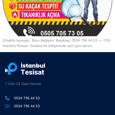
Ortaköy tesisatçı. Boru değişimi. Beşiktaş. 0534 796 44 53 — 7/24
İstanbul Tesisat. Ortaköy’de bölgesinde aynı gün servis.
7 Gün 24 Saat Hizmet
0534 796 44 53
0534 796 44 53