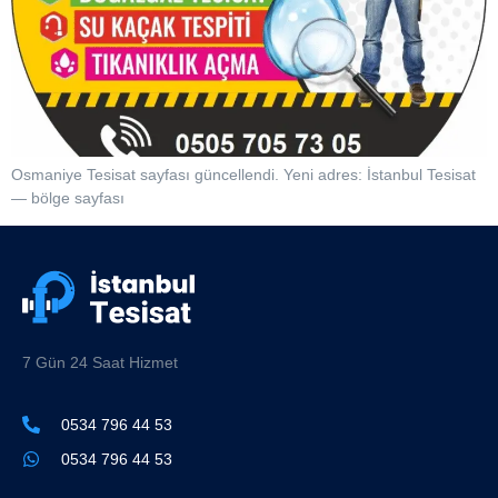
Osmaniye Tesisat sayfası güncellendi. Yeni adres: İstanbul Tesisat
— bölge sayfası
7 Gün 24 Saat Hizmet
0534 796 44 53
0534 796 44 53