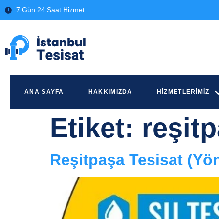
7 Gün 24 Saat Hizmet
ANA SAYFA
HAKKIMIZDA
HIZMETLERIMIZ
Etiket:
reşitp
Reşitpaşa Tesisat (Yö