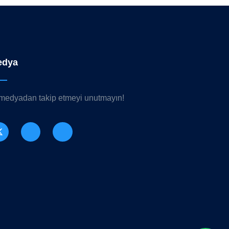
edya
 medyadan takip etmeyi unutmayın!