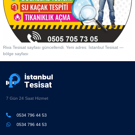
Riva Tesisat sayfası güncellendi. Yeni adres: İstanbul Tesisat —
bölge sayfası
7 Gün 24 Saat Hizmet
0534 796 44 53
0534 796 44 53