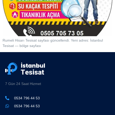
Rumeli Hisarı Tesisat sayfası güncellendi. Yeni adres: İstanbul
Tesisat — bölge sayfası
7 Gün 24 Saat Hizmet
0534 796 44 53
0534 796 44 53