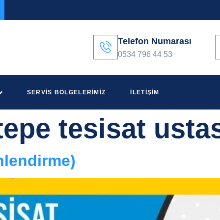
Telefon Numarası
0534 796 44 53
SERVIS BÖLGELERIMIZ
İLETIŞIM
tepe tesisat usta
nlendirme)