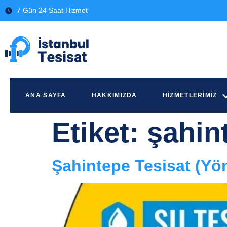
7 Gün 24 Saat Hizmet
ANA SAYFA
HAKKIMIZDA
HIZMETLERIMIZ
Etiket:
şahin
Şahintepe Tesisat (Yö