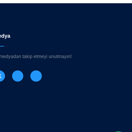
edya
 medyadan takip etmeyi unutmayın!