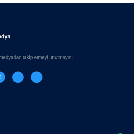
edya
 medyadan takip etmeyi unutmayın!