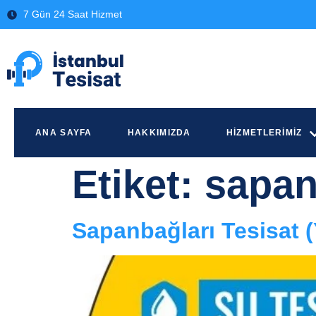
7 Gün 24 Saat Hizmet
ANA SAYFA
HAKKIMIZDA
HIZMETLERIMIZ
Etiket:
sapan
Sapanbağları Tesisat 