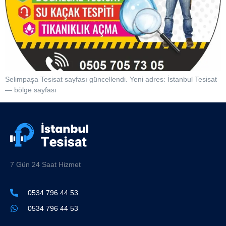
Selimpaşa Tesisat sayfası güncellendi. Yeni adres: İstanbul Tesisat
— bölge sayfası
7 Gün 24 Saat Hizmet
0534 796 44 53
0534 796 44 53