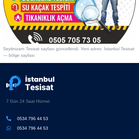
Seyitnizam Tesisat sayfası güncellendi. Yeni adres: İstanbul Tesisat
— bölge sayfası
7 Gün 24 Saat Hizmet
0534 796 44 53
0534 796 44 53