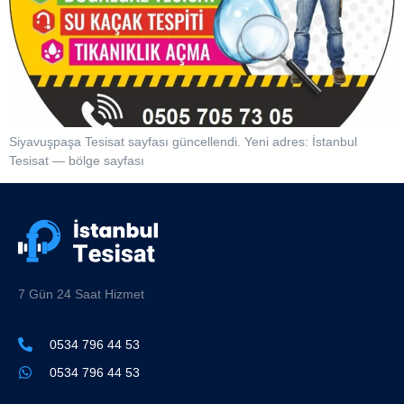
Siyavuşpaşa Tesisat sayfası güncellendi. Yeni adres: İstanbul
Tesisat — bölge sayfası
7 Gün 24 Saat Hizmet
0534 796 44 53
0534 796 44 53