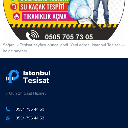
Soğanlık Tesisat sayfası güncellendi. Yeni adres: İstanbul Tesisat —
bölge sayfası
7 Gün 24 Saat Hizmet
0534 796 44 53
0534 796 44 53