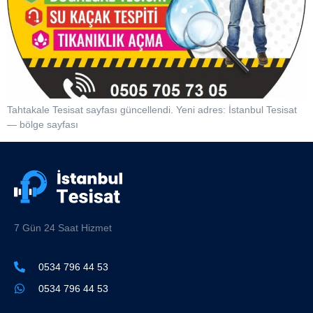
Tahtakale Tesisat sayfası güncellendi. Yeni adres: İstanbul Tesisat
— bölge sayfası
7 Gün 24 Saat Hizmet
0534 796 44 53
0534 796 44 53