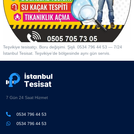
Teşvikiye tesisatçı. Boru değişimi. Şişli. 0534 796 44 53 — 7/24
İstanbul Tesisat. Teşvikiye’de bölgesinde aynı gün servis.
7 Gün 24 Saat Hizmet
0534 796 44 53
0534 796 44 53