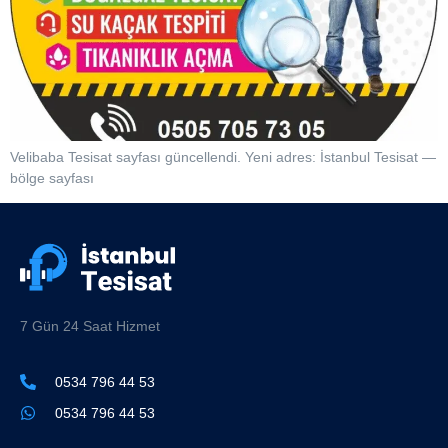
Velibaba Tesisat sayfası güncellendi. Yeni adres: İstanbul Tesisat —
bölge sayfası
7 Gün 24 Saat Hizmet
0534 796 44 53
0534 796 44 53