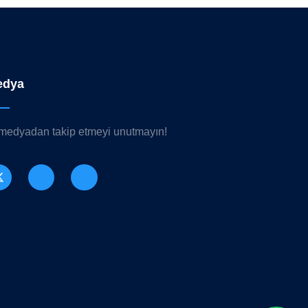
edya
 medyadan takip etmeyi unutmayın!