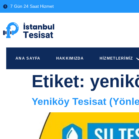
7 Gün 24 Saat Hizmet
ANA SAYFA
HAKKIMIZDA
HIZMETLERIMIZ
Etiket:
yenikö
Yeniköy Tesisat (Yönl