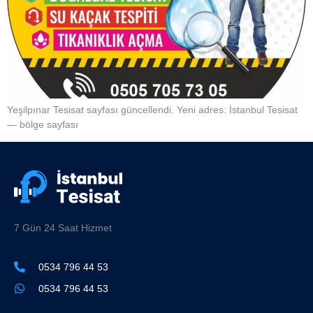
Yeşilpınar Tesisat sayfası güncellendi. Yeni adres: İstanbul Tesisat
— bölge sayfası
7 Gün 24 Saat Hizmet
0534 796 44 53
0534 796 44 53