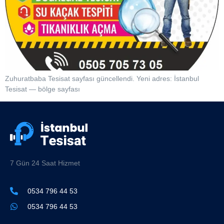
Zuhuratbaba Tesisat sayfası güncellendi. Yeni adres: İstanbul
Tesisat — bölge sayfası
7 Gün 24 Saat Hizmet
0534 796 44 53
0534 796 44 53